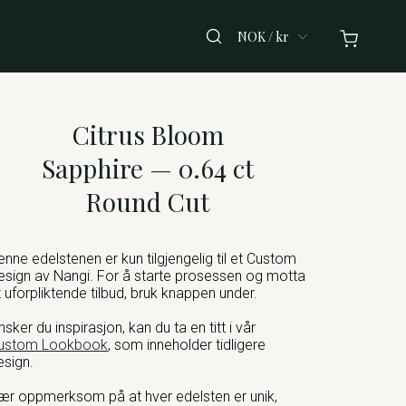
NOK / kr
Citrus Bloom
Sapphire — 0.64 ct
Round Cut
enne edelstenen er kun tilgjengelig til et Custom
esign av Nangi. For å starte prosessen og motta
t uforpliktende tilbud, bruk knappen under.
nsker du inspirasjon, kan du ta en titt i vår
ustom Lookbook
, som inneholder tidligere
esign.
ær oppmerksom på at hver edelsten er unik,