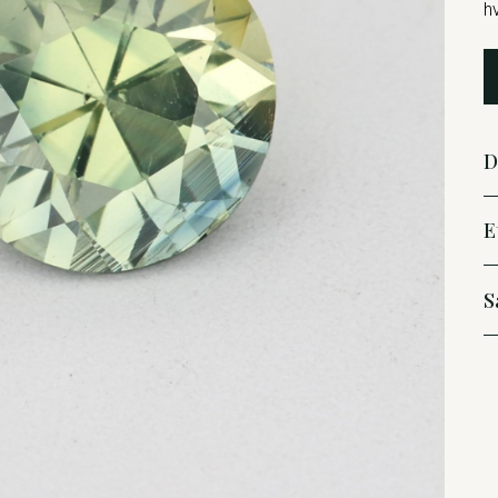
h
D
E
S