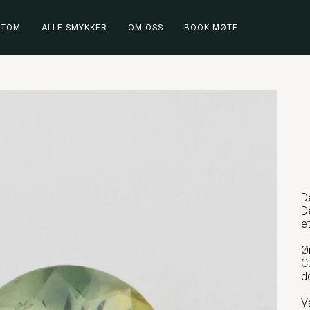
STOM
ALLE SMYKKER
OM OSS
BOOK MØTE
D
D
e
Ø
C
d
V