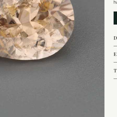
h
D
E
T