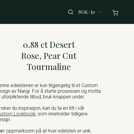
NOK / kr
0.88 ct Desert
Rose, Pear Cut
Tourmaline
enne edelstenen er kun tilgjengelig til et Custom
esign av Nangi. For å starte prosessen og motta
t uforpliktende tilbud, bruk knappen under.
nsker du inspirasjon, kan du ta en titt i vår
ustom Lookbook
, som inneholder tidligere
esign.
ær oppmerksom på at hver edelsten er unik,