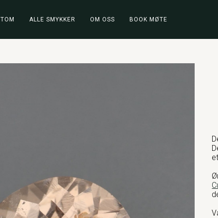
STOM
ALLE SMYKKER
OM OSS
BOOK MØTE
D
D
e
Ø
C
d
V