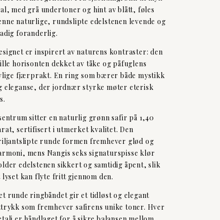
eal, med grå undertoner og hint av blått, føles
enne naturlige, rundslipte edelstenen levende og
tadig foranderlig.
esignet er inspirert av naturens kontraster: den
tille horisonten dekket av tåke og påfuglens
ivlige fjærprakt. En ring som bærer både mystikk
g eleganse, der jordnær styrke møter eterisk
s.
 sentrum sitter en naturlig grønn safir på 1,40
arat, sertifisert i utmerket kvalitet. Den
riljantslipte runde formen fremhever glød og
armoni, mens Nangis seks signaturspisse klør
older edelstenen sikkert og samtidig åpent, slik
t lyset kan flyte fritt gjennom den.
et runde ringbåndet gir et tidløst og elegant
ttrykk som fremhever safirens unike toner. Hver
etalj er håndlaget for å sikre balansen mellom