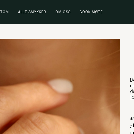
STOM
ALLE SMYKKER
OM OSS
BOOK MØTE
D
m
d
f
M
g
u