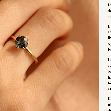
t
d
s
D
s
l
o
ly
I
c
b
h
h
a
D
u
d