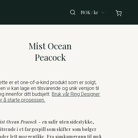
NOK / kr
Mist Ocean
Peacock
ette er et one-of-a-kind produkt som er solgt,
en vi kan lage en tilsvarende og unik versjon til
eg innenfor ditt budsjett.
Bruk vår Ring Designer
or å starte prosessen.
ist Ocean Peacock - e
n safir uten sidestykke,
litrende i et fargespill som skifter som bølger
nder lett morgentåke. Fra sjøskumgrønn til myk