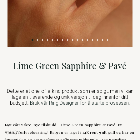
Lime Green Sapphire & Pavé
Dette er et one-of-a-kind produkt som er solgt, men vi kan
lage en tilsvarende og unik versjon til deg innenfor ditt
budsjett.
Bruk vår Ring Designer for å starte prosessen.
Møt vårt vakre, nye tilskudd – Lime Green Sapphire & Pavé. En
nydelig
forlovelsesring! Ringen er laget i 14K rent gult gull og har en
fantastisk 0,99 carat tofarget safir som midtpunkt. Den naturlige