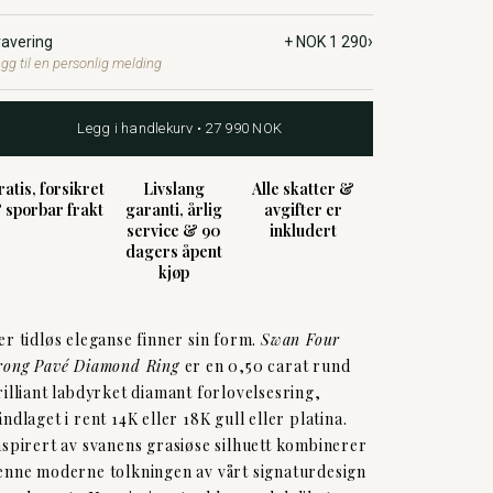
›
ravering
+ NOK 1 290
gg til en personlig melding
Legg i handlekurv • 27 990 NOK
ratis, forsikret
Livslang
Alle skatter &
 sporbar frakt
garanti, årlig
avgifter er
service & 90
inkludert
dagers åpent
kjøp
er tidløs eleganse finner sin form.
Swan Four
rong Pavé Diamond Ring
er en 0,50 carat rund
rilliant labdyrket diamant forlovelsesring,
åndlaget i rent 14K eller 18K gull eller platina.
nspirert av svanens grasiøse silhuett kombinerer
enne moderne tolkningen av vårt signaturdesign