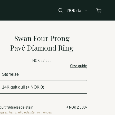
NOK / kr
Swan Four Prong
Pavé Diamond Ring
NOK 27 990
Size guide
›
jult fødselsedelstein
+ NOK 2 500
gg en hemmelig edelsten inni ringen