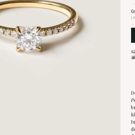
G
Le
G
&
D
P
b
h
I
d