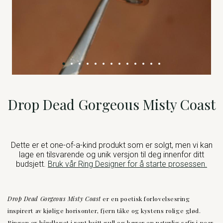
Drop Dead Gorgeous Misty Coast
Dette er et one-of-a-kind produkt som er solgt, men vi kan
lage en tilsvarende og unik versjon til deg innenfor ditt
budsjett.
Bruk vår Ring Designer for å starte prosessen.
Drop Dead Gorgeous Misty Coast
er en poetisk forlovelsesring
inspirert av kjølige horisonter, fjern tåke og kystens rolige glød.
Ringen er håndlaget i rent hvitt gull og bærer en naturlig safir i pear