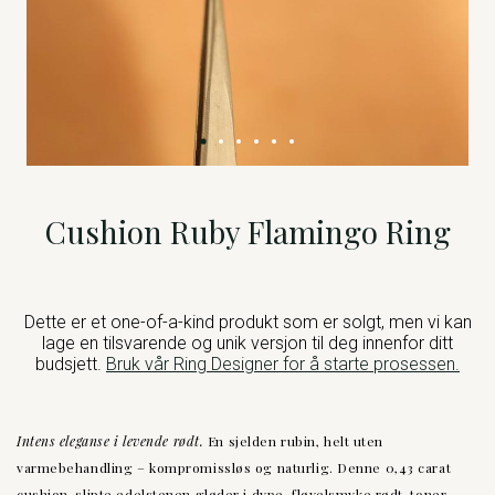
Cushion Ruby Flamingo Ring
Dette er et one-of-a-kind produkt som er solgt, men vi kan
lage en tilsvarende og unik versjon til deg innenfor ditt
budsjett.
Bruk vår Ring Designer for å starte prosessen.
Intens eleganse i levende rødt.
En sjelden rubin, helt uten
varmebehandling – kompromissløs og naturlig. Denne 0,43 carat
cushion-slipte edelstenen gløder i dype, fløyelsmyke rødt-toner,