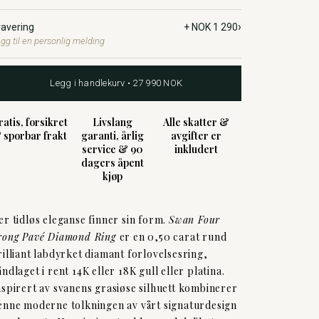
›
ravering
+ NOK 1 290
gg til en personlig melding
Legg i handlekurv • 27 990 NOK
ratis, forsikret
Livslang
Alle skatter &
 sporbar frakt
garanti, årlig
avgifter er
service & 90
inkludert
dagers åpent
kjøp
er tidløs eleganse finner sin form.
Swan Four
rong Pavé Diamond Ring
er en 0,50 carat rund
rilliant labdyrket diamant forlovelsesring,
åndlaget i rent 14K eller 18K gull eller platina.
nspirert av svanens grasiøse silhuett kombinerer
enne moderne tolkningen av vårt signaturdesign