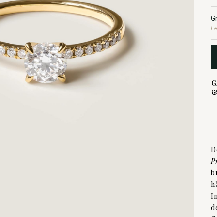
G
Le
G
&
D
P
b
h
I
d