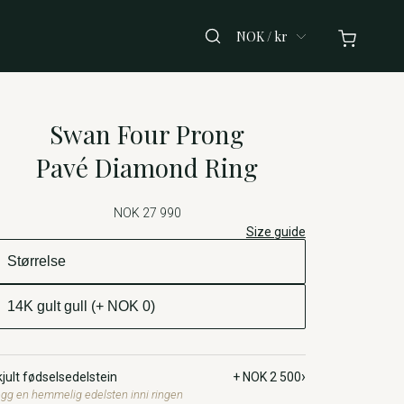
NOK / kr
Swan Four Prong
Pavé Diamond Ring
NOK 27 990
Size guide
›
jult fødselsedelstein
+ NOK 2 500
gg en hemmelig edelsten inni ringen