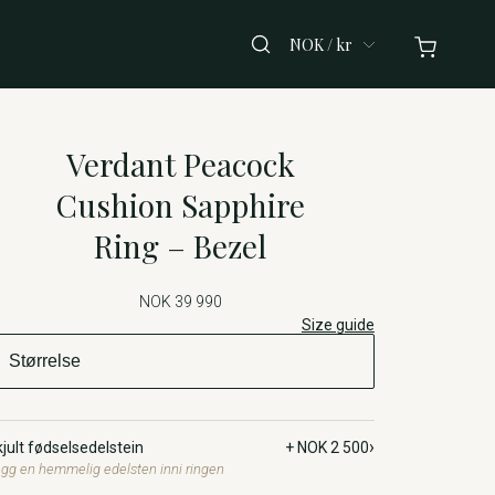
NOK / kr
Verdant Peacock
Cushion Sapphire
Ring – Bezel
NOK 39 990
Size guide
›
jult fødselsedelstein
+ NOK 2 500
gg en hemmelig edelsten inni ringen