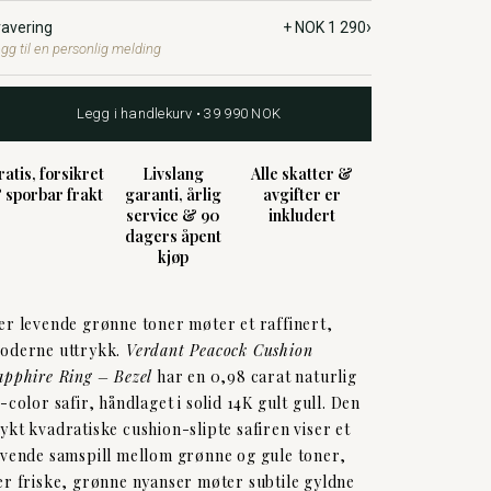
›
ravering
+ NOK 1 290
gg til en personlig melding
Legg i handlekurv • 39 990 NOK
ratis, forsikret
Livslang
Alle skatter &
 sporbar frakt
garanti, årlig
avgifter er
service & 90
inkludert
dagers åpent
kjøp
er levende grønne toner møter et raffinert,
oderne uttrykk.
Verdant Peacock Cushion
apphire Ring – Bezel
har en 0,98 carat naturlig
i-color safir, håndlaget i solid 14K gult gull. Den
ykt kvadratiske cushion-slipte safiren viser et
evende samspill mellom grønne og gule toner,
er friske, grønne nyanser møter subtile gyldne