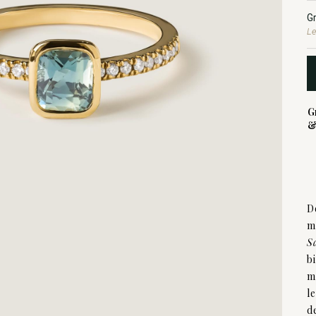
G
Le
G
&
D
m
S
b
m
l
d