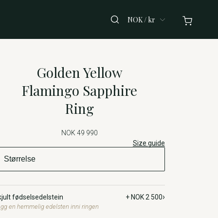
NOK / kr
Golden Yellow
Flamingo Sapphire
Ring
NOK 49 990
Size guide
›
jult fødselsedelstein
+ NOK 2 500
gg en hemmelig edelsten inni ringen