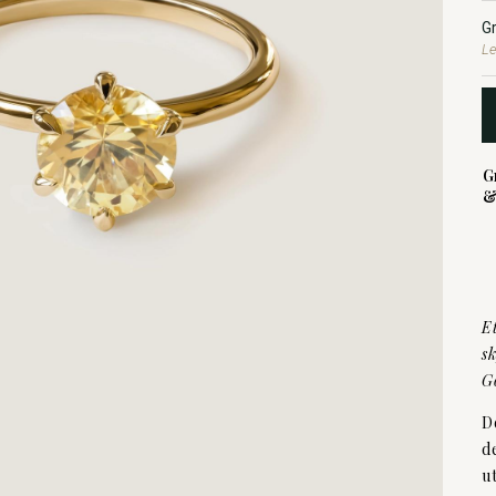
G
Le
G
&
E
s
G
D
d
u