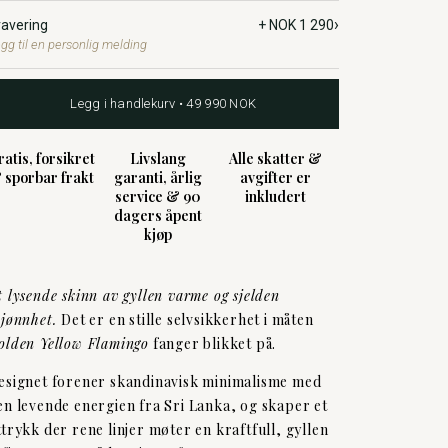
›
ravering
+ NOK 1 290
gg til en personlig melding
Legg i handlekurv • 49 990 NOK
ratis, forsikret
Livslang
Alle skatter &
 sporbar frakt
garanti, årlig
avgifter er
service & 90
inkludert
dagers åpent
kjøp
t lysende skinn av gyllen varme og sjelden
kjønnhet.
Det er en stille selvsikkerhet i måten
olden Yellow Flamingo
fanger blikket på.
esignet forener skandinavisk minimalisme med
en levende energien fra Sri Lanka, og skaper et
ttrykk der rene linjer møter en kraftfull, gyllen