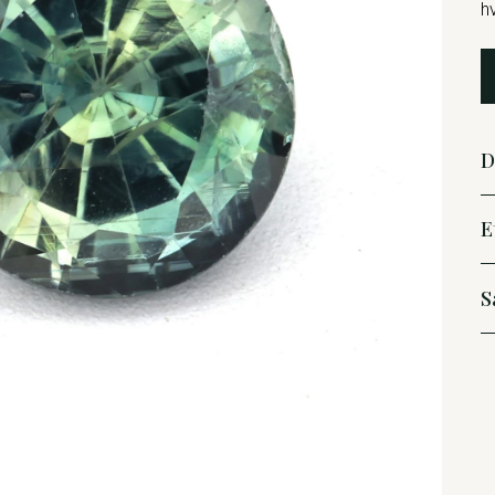
h
D
E
S