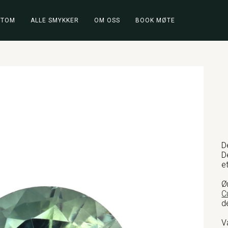
STOM
ALLE SMYKKER
OM OSS
BOOK MØTE
D
D
e
Ø
C
d
V