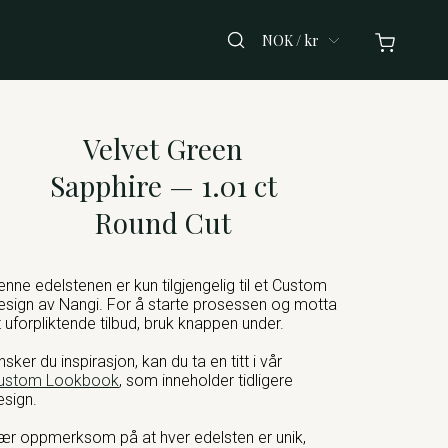
NOK / kr
Velvet Green
Sapphire — 1.01 ct
Round Cut
enne edelstenen er kun tilgjengelig til et Custom
esign av Nangi. For å starte prosessen og motta
t uforpliktende tilbud, bruk knappen under.
nsker du inspirasjon, kan du ta en titt i vår
ustom Lookbook
, som inneholder tidligere
esign.
ær oppmerksom på at hver edelsten er unik,