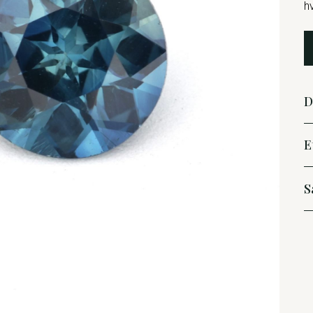
h
D
E
S