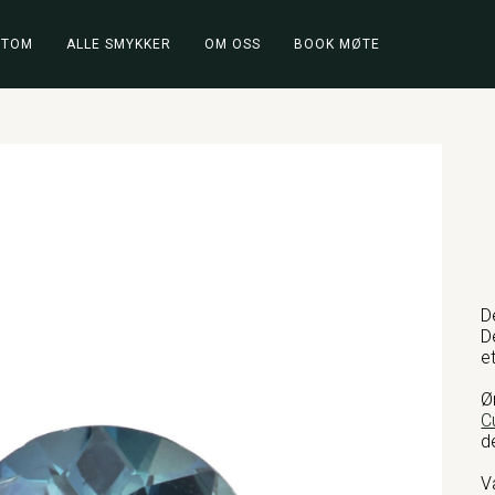
STOM
ALLE SMYKKER
OM OSS
BOOK MØTE
D
D
e
Ø
C
d
V