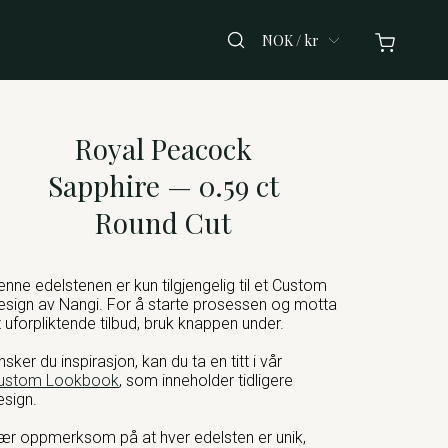
NOK / kr
Royal Peacock
Sapphire — 0.59 ct
Round Cut
enne edelstenen er kun tilgjengelig til et Custom
esign av Nangi. For å starte prosessen og motta
t uforpliktende tilbud, bruk knappen under.
nsker du inspirasjon, kan du ta en titt i vår
ustom Lookbook
, som inneholder tidligere
esign.
ær oppmerksom på at hver edelsten er unik,