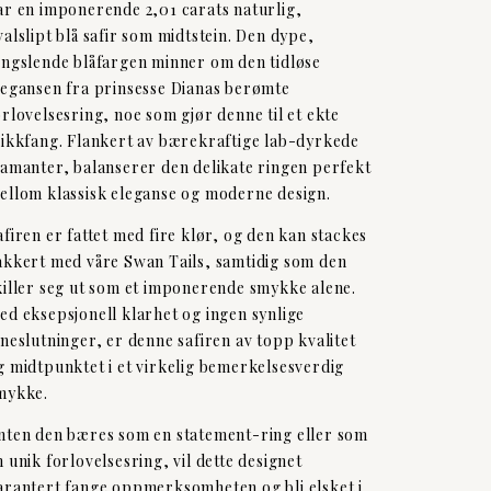
ar en imponerende 2,01 carats naturlig,
valslipt blå safir som midtstein. Den dype,
engslende blåfargen minner om den tidløse
legansen fra prinsesse Dianas berømte
orlovelsesring, noe som gjør denne til et ekte
likkfang. Flankert av bærekraftige lab-dyrkede
iamanter, balanserer den delikate ringen perfekt
ellom klassisk eleganse og moderne design.
afiren er fattet med fire klør, og den kan stackes
akkert med våre Swan Tails, samtidig som den
killer seg ut som et imponerende smykke alene.
ed eksepsjonell klarhet og ingen synlige
nneslutninger, er denne safiren av topp kvalitet
g midtpunktet i et virkelig bemerkelsesverdig
mykke.
nten den bæres som en statement-ring eller som
n unik forlovelsesring, vil dette designet
arantert fange oppmerksomheten og bli elsket i