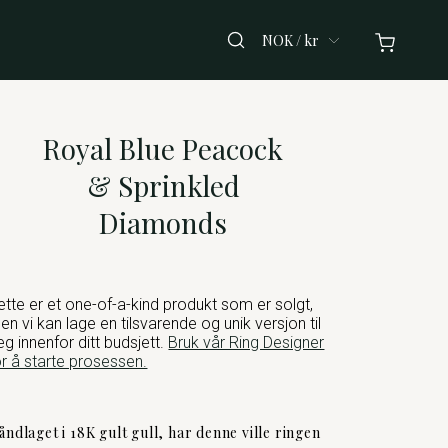
NOK / kr
Royal Blue Peacock
& Sprinkled
Diamonds
ette er et one-of-a-kind produkt som er solgt,
en vi kan lage en tilsvarende og unik versjon til
eg innenfor ditt budsjett.
Bruk vår Ring Designer
or å starte prosessen.
åndlaget i 18K gult gull, har denne ville ringen