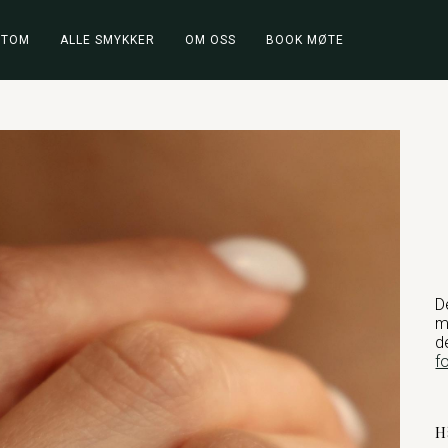
STOM
ALLE SMYKKER
OM OSS
BOOK MØTE
D
m
d
f
H