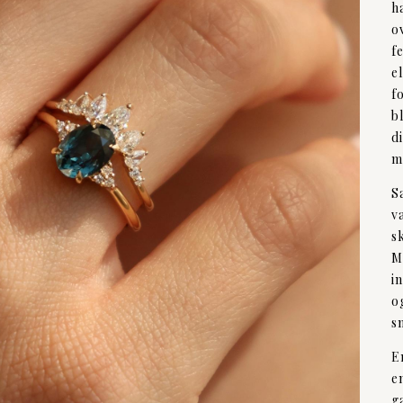
h
o
f
e
f
b
d
m
S
v
s
M
i
o
s
E
e
g