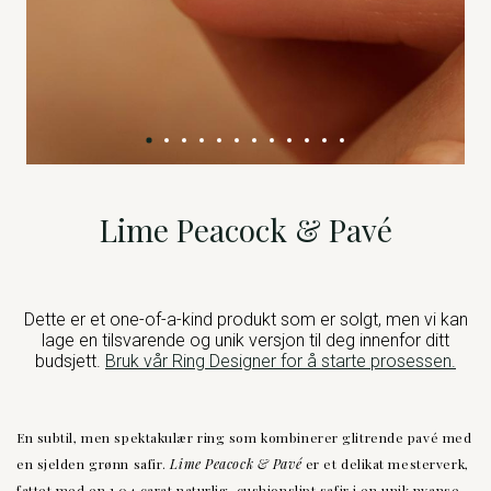
Lime Peacock & Pavé
Dette er et one-of-a-kind produkt som er solgt, men vi kan
lage en tilsvarende og unik versjon til deg innenfor ditt
budsjett.
Bruk vår Ring Designer for å starte prosessen.
En subtil, men spektakulær ring som kombinerer glitrende pavé med
en sjelden grønn safir.
Lime Peacock & Pavé
er et delikat mesterverk,
fattet med en 1,04 carat naturlig, cushionslipt safir i en unik nyanse