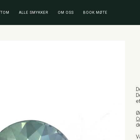
STOM
ALLE SMYKKER
OM OSS
BOOK MØTE
D
D
e
Ø
C
d
V