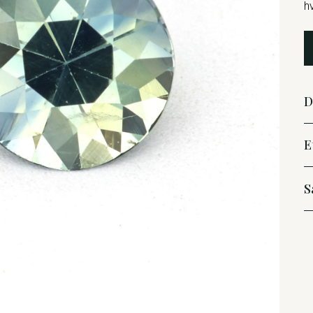
h
D
E
S