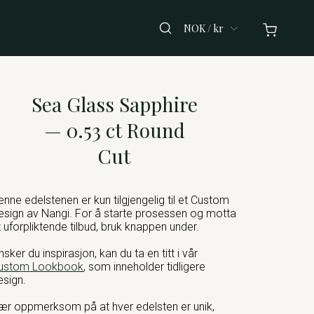
NOK / kr
Sea Glass Sapphire
— 0.53 ct Round
Cut
enne edelstenen er kun tilgjengelig til et Custom
esign av Nangi. For å starte prosessen og motta
t uforpliktende tilbud, bruk knappen under.
nsker du inspirasjon, kan du ta en titt i vår
ustom Lookbook
, som inneholder tidligere
esign.
ær oppmerksom på at hver edelsten er unik,