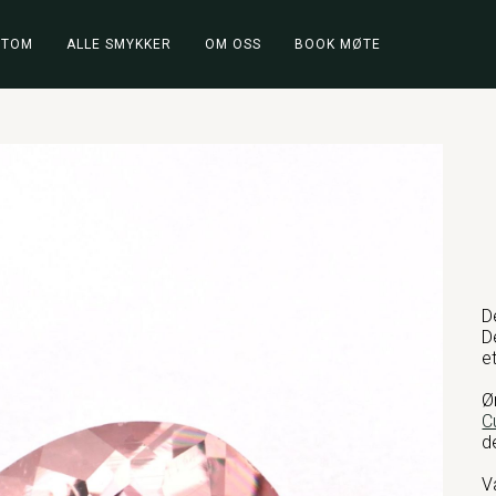
STOM
ALLE SMYKKER
OM OSS
BOOK MØTE
D
D
e
Ø
C
d
V