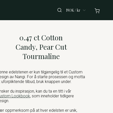
NOK / kr
0.47 ct Cotton
Candy, Pear Cut
Tourmaline
enne edelstenen er kun tilgjengelig til et Custom
esign av Nangi. For å starte prosessen og motta
t uforpliktende tilbud, bruk knappen under.
nsker du inspirasjon, kan du ta en titt i vår
ustom Lookbook
, som inneholder tidligere
esign.
ær oppmerksom på at hver edelsten er unik,