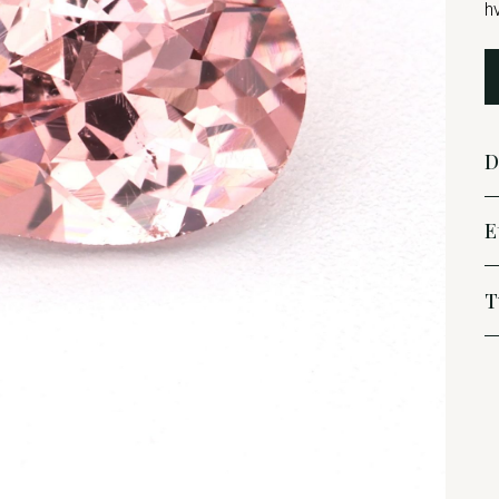
h
D
E
T