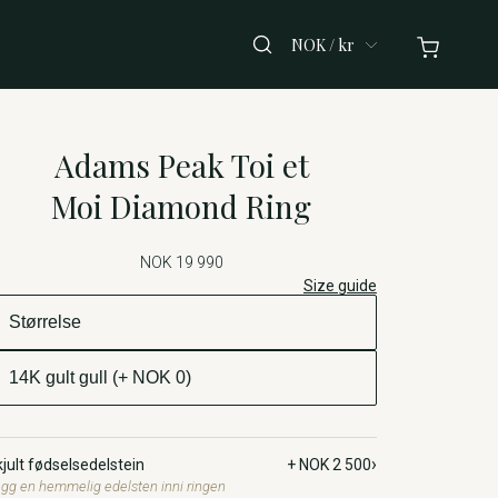
NOK / kr
Adams Peak Toi et
Moi Diamond Ring
NOK 19 990
Size guide
›
jult fødselsedelstein
+ NOK 2 500
gg en hemmelig edelsten inni ringen