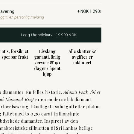
›
ravering
+ NOK 1 290
gg til en personlig melding
Legg i handlekurv • 19 990 NOK
ratis, forsikret
Livslang
Alle skatter &
 sporbar frakt
garanti, årlig
avgifter er
service & 90
inkludert
dagers åpent
kjøp
o diamanter. Én felles historie.
Adam’s Peak Toi et
oi Diamond Ring
er en moderne lab diamant
orlovelsesring, håndlaget i solid gull eller platina
g fattet med to 0,20 carat trillionslipte
abdyrkede diamanter. Inspirert av den
arakteristiske silhuetten til Sri Lankas hellige