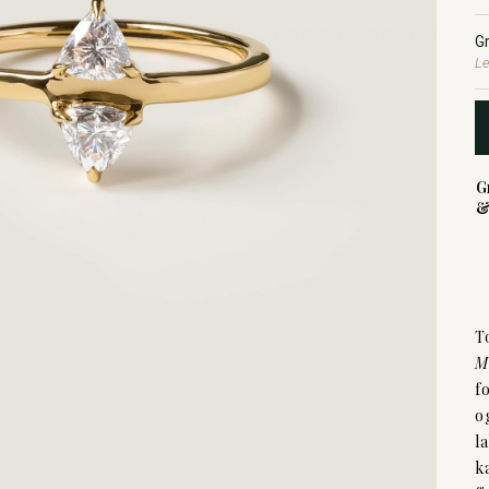
G
Le
G
&
T
M
f
o
l
k