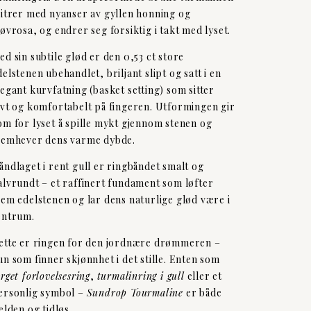
litrer med nyanser av gyllen honning og
tøvrosa, og endrer seg forsiktig i takt med lyset.
ed sin subtile glød er den 0,53 ct store
delstenen ubehandlet, briljant slipt og satt i en
legant kurvfatning (basket setting) som sitter
avt og komfortabelt på fingeren. Utformingen gir
om for lyset å spille mykt gjennom stenen og
remhever dens varme dybde.
åndlaget i rent gull er ringbåndet smalt og
alvrundt – et raffinert fundament som løfter
rem edelstenen og lar dens naturlige glød være i
entrum.
ette er ringen for den jordnære drømmeren –
un som finner skjønnhet i det stille. Enten som
arget forlovelsesring
,
turmalinring i gull
eller et
ersonlig symbol –
Sundrop Tourmaline
er både
jelden og tidløs.