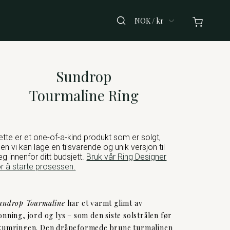
NOK / kr
Sundrop
Tourmaline Ring
ette er et one-of-a-kind produkt som er solgt,
en vi kan lage en tilsvarende og unik versjon til
eg innenfor ditt budsjett.
Bruk vår Ring Designer
or å starte prosessen.
undrop Tourmaline
har et varmt glimt av
onning, jord og lys – som den siste solstrålen før
kumringen. Den dråpeformede brune turmalinen