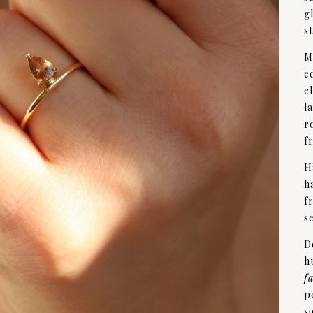
g
s
M
e
e
l
r
f
H
h
f
s
D
h
f
p
s