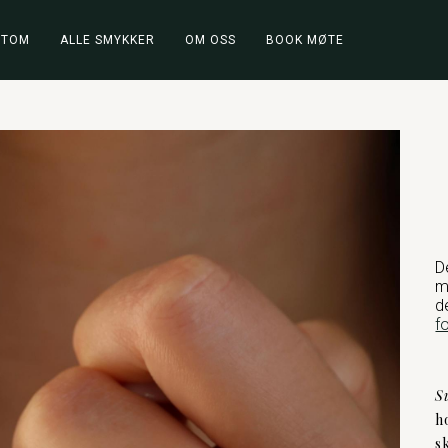
STOM
ALLE SMYKKER
OM OSS
BOOK MØTE
D
m
d
f
S
h
s