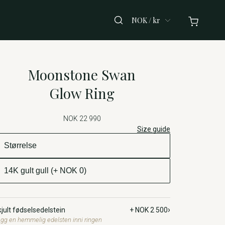
NOK / kr
Moonstone Swan
Glow Ring
NOK 22 990
Size guide
›
jult fødselsedelstein
+ NOK 2 500
gg en hemmelig edelsten inni ringen