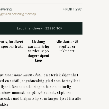
›
ravering
+ NOK 1 290
gg til en personlig melding
Legg i handlekurv • 22 990 NOK
ratis, forsikret
Livslang
Alle skatter &
 sporbar frakt
garanti, årlig
avgifter er
service & 90
inkludert
dagers åpent
kjøp
øt
Moonstone Swan Glow,
en eterisk skjønnhet
ed en subtil, regnbueaktig glød som fortryller i
ollyset. Denne unike ringen har en naturlig
ainbow moonstone på 0,60 carat, slipt i en
lassisk rund briljantslip som fanger lyset fra alle
inkler.