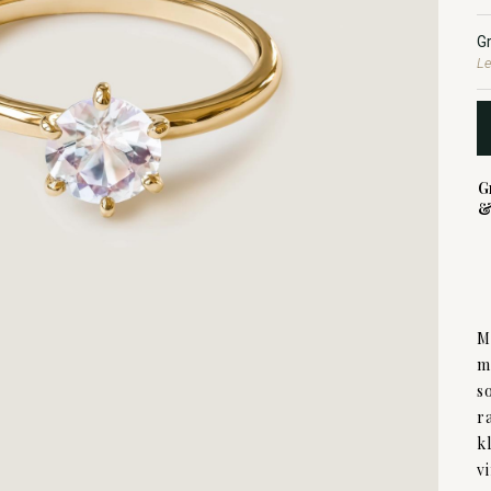
G
Le
G
&
M
m
s
r
k
v