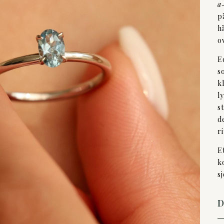
a
p
h
o
E
s
k
l
s
d
r
E
k
s
D