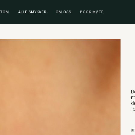
STOM
ALLE SMYKKER
OM OSS
BOOK MØTE
D
m
d
f
M