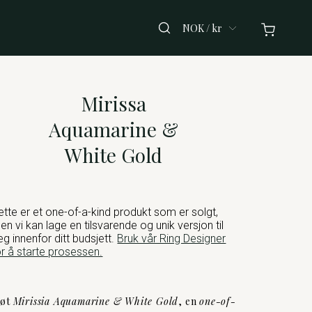
NOK / kr
Mirissa
Aquamarine &
White Gold
ette er et one-of-a-kind produkt som er solgt,
en vi kan lage en tilsvarende og unik versjon til
eg innenfor ditt budsjett.
Bruk vår Ring Designer
or å starte prosessen.
øt
Mirissia Aquamarine & White Gold
, en
one-of-