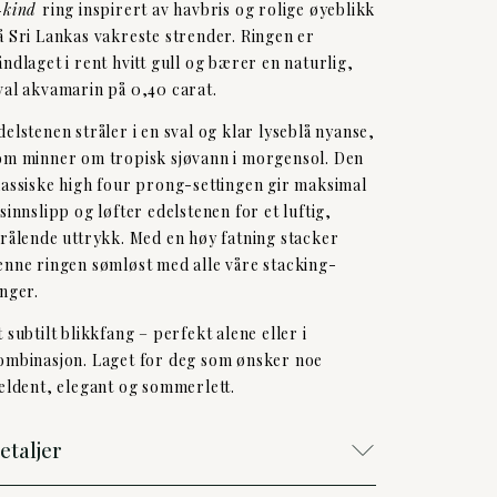
-kind
ring inspirert av havbris og rolige øyeblikk
å Sri Lankas vakreste strender. Ringen er
åndlaget i rent hvitt gull og bærer en naturlig,
val akvamarin på 0,40 carat.
delstenen stråler i en sval og klar lyseblå nyanse,
om minner om tropisk sjøvann i morgensol. Den
lassiske high four prong-settingen gir maksimal
ysinnslipp og løfter edelstenen for et luftig,
trålende uttrykk. Med en høy fatning stacker
enne ringen sømløst med alle våre stacking-
inger.
t subtilt blikkfang – perfekt alene eller i
ombinasjon. Laget for deg som ønsker noe
jeldent, elegant og sommerlett.
etaljer