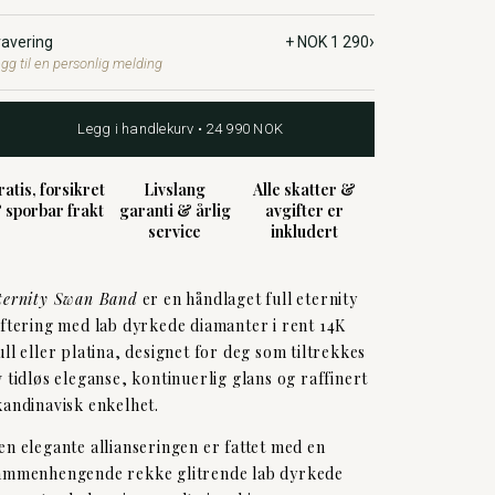
›
ravering
+ NOK 1 290
gg til en personlig melding
Legg i handlekurv • 24 990 NOK
ratis, forsikret
Livslang
Alle skatter &
 sporbar frakt
garanti & årlig
avgifter er
service
inkludert
ternity Swan Band
er en håndlaget full eternity
iftering med lab dyrkede diamanter i rent 14K
ull eller platina, designet for deg som tiltrekkes
v tidløs eleganse, kontinuerlig glans og raffinert
kandinavisk enkelhet.
en elegante allianseringen er fattet med en
ammenhengende rekke glitrende lab dyrkede