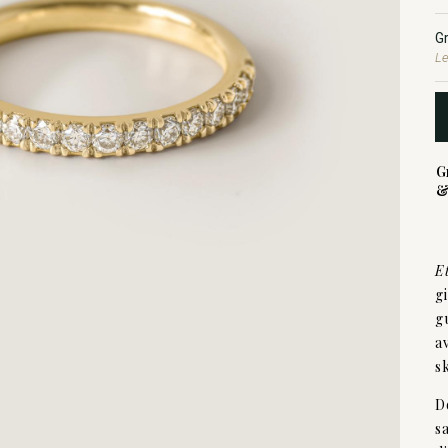
G
Le
G
&
E
g
g
a
s
D
s