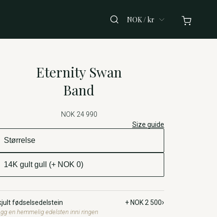
NOK / kr
Eternity Swan
Band
NOK 24 990
Size guide
›
jult fødselsedelstein
+ NOK 2 500
gg en hemmelig edelsten inni ringen